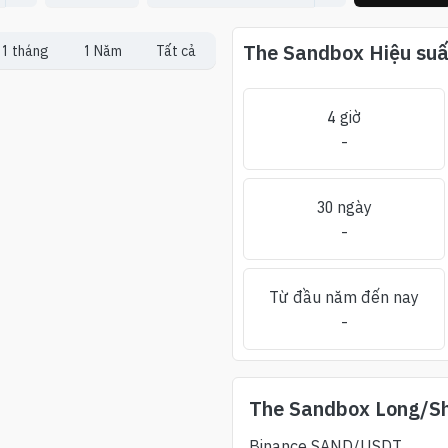
The Sandbox
Hiệu suấ
1 tháng
1 Năm
Tất cả
4 giờ
-
30 ngày
-
Từ đầu năm đến nay
-
The Sandbox
Long/Sh
Binance
SAND
/USDT