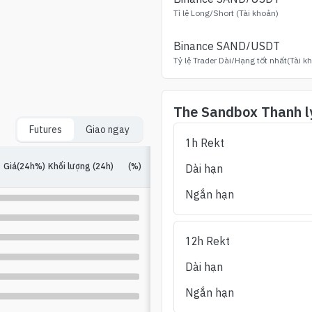
Tỉ lệ Long/Short (Tài khoản)
Binance
SAND
/USDT
Tỷ lệ Trader Dài/Hạng tốt nhất(Tài k
The Sandbox
Thanh l
Futures
Giao ngay
1h Rekt
Giá(24h%)
Khối lượng (24h)
(%)
Hợp đồng mở
(%)
Dài-ngắn 24h
Dài hạn
Ngắn hạn
12h Rekt
Dài hạn
Ngắn hạn