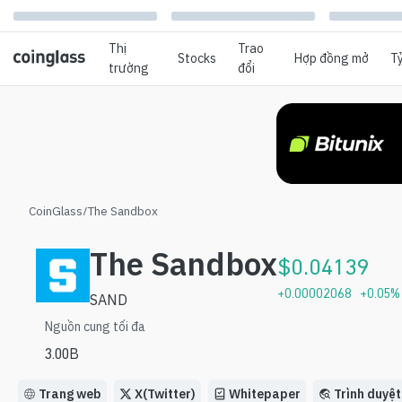
Thị
Trao
Stocks
Hợp đồng mở
Tỷ
trường
đổi
CoinGlass
/
The Sandbox
The Sandbox
$
0.04139
+
0.00002068
+
0.05
%
SAND
Nguồn cung tối đa
3.00B
Trang web
X(Twitter)
Whitepaper
Trình duyệt