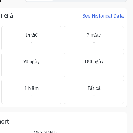
t Giá
See Historical Data
24 giờ
7 ngày
-
-
90 ngày
180 ngày
-
-
1 Năm
Tất cả
-
-
ort
OKX
SAND