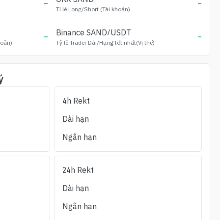
-
-
Tỉ lệ Long/Short (Tài khoản)
-
Binance
SAND
/USDT
-
hoản)
Tỷ lệ Trader Dài/Hạng tốt nhất(Vị thế)
ý
4h Rekt
Thanh lý Long
Thanh lý Ngắn
Thanh khoản
OI/24giờ_Vol
(%)
Dài hạn
(24h)
(24h)
±1%
Ngắn hạn
24h Rekt
Dài hạn
Ngắn hạn