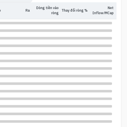
Dòng tiền vào
Net
o
Ra
Thay đổi ròng %
ròng
Inflow/MCap