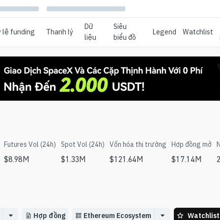
Dữ
Siêu
 lệ funding
Thanh lý
Legend
Watchlist
liệu
biểu đồ
Futures Vol (24h)
Spot Vol (24h)
Vốn hóa thị trường
Hợp đồng mở
N
$
8.98M
$
1.33M
$
121.64M
$
17.14M
Hợp đồng
Ethereum Ecosystem
Watchlist