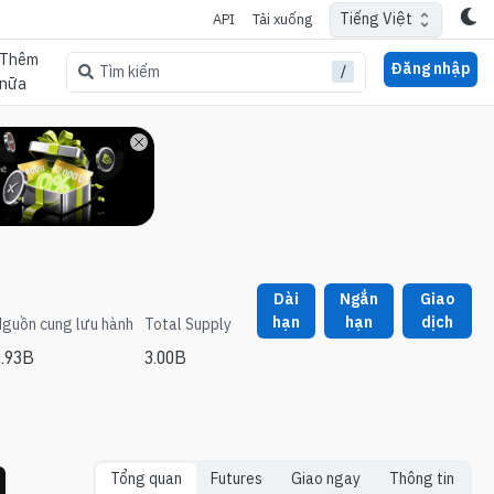
Tiếng Việt
API
Tải xuống
Thêm
Đăng nhập
/
Tìm kiếm
nữa
Dài
Ngắn
Giao
hạn
hạn
dịch
guồn cung lưu hành
Total Supply
2.93B
3.00B
Tổng quan
Futures
Giao ngay
Thông tin