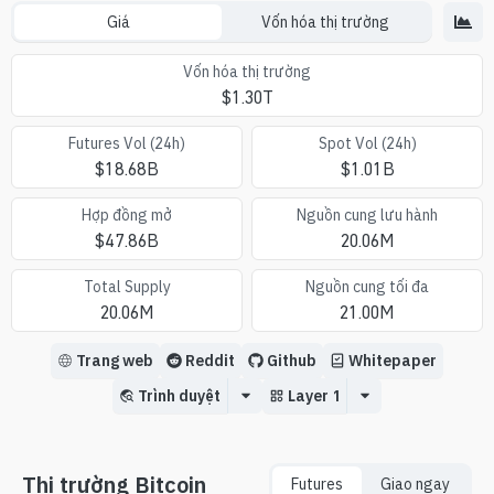
Giá
Vốn hóa thị trường
Vốn hóa thị trường
$
1.30T
Futures Vol (24h)
Spot Vol (24h)
$
18.68B
$
1.01B
Hợp đồng mở
Nguồn cung lưu hành
$
47.86B
20.06M
Total Supply
Nguồn cung tối đa
20.06M
21.00M
Trang web
Reddit
Github
Whitepaper
Trình duyệt
Layer 1
Thị trường Bitcoin
Futures
Giao ngay