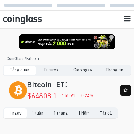
CoinGlass
/
Bitcoin
Tổng quan
Futures
Giao ngay
Thông tin
Bitcoin
BTC
$
64808.1
-155.91
-0.24
%
1 ngày
1 tuần
1 tháng
1 Năm
Tất cả