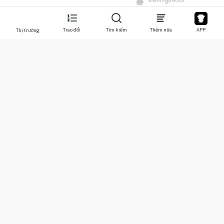
Trao đổi
Tìm kiếm
Thêm nữa
APP
Thị trường
Về chúng tôi
Sản phẩm
Về chúng tôi
Stocks
Liên hệ chúng tôi
Legend
Tuyên bố từ chối trách nhiệm
APP
Điều khoản sử dụng
API
Chính sách bảo mật
Biểu
Thêm nữa
Quyên góp
Trung tâm học tập
BTC