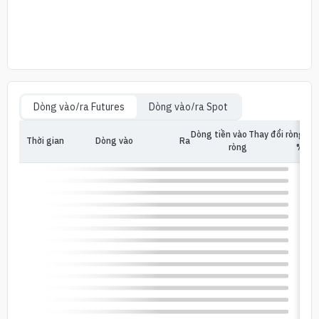
Dòng vào/ra Futures
Dòng vào/ra Spot
Dòng tiền vào
Thay đổi ròng
Thời gian
Dòng vào
Ra
In
ròng
%