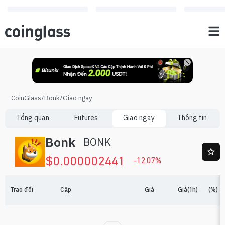
CoinGlass
/
Bonk
/
Giao ngay
Tổng quan
Futures
Giao ngay
Thông tin
Bonk
BONK
$
0.000002441
-12.07
%
Trao đổi
Cặp
Giá
Giá(1h)
(%)