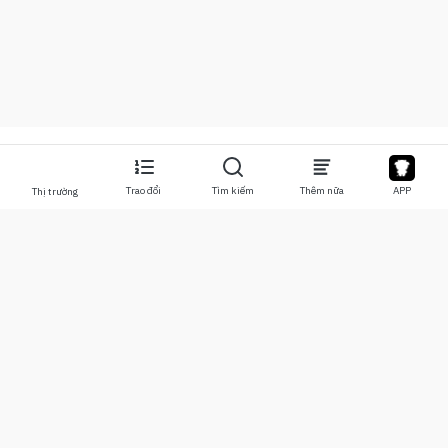
Trao đổi
Tìm kiếm
Thêm nữa
APP
Thị trường
Về chúng tôi
Sản phẩm
Về chúng tôi
Stocks
Liên hệ chúng tôi
Legend
Tuyên bố từ chối trách nhiệm
APP
Điều khoản sử dụng
API