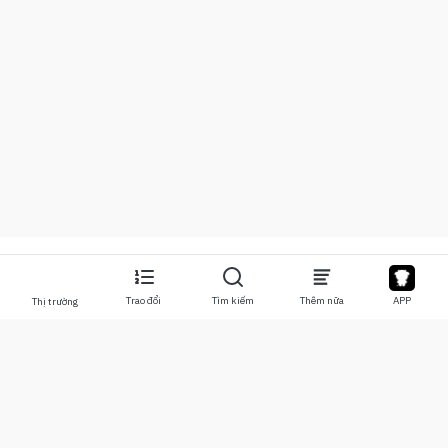
Trao đổi
Tìm kiếm
Thêm nữa
APP
Thị trường
Về chúng tôi
Sản phẩm
Về chúng tôi
Stocks