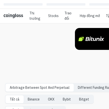
Thị
Trao
Stocks
Hợp đồng mở
Tỷ
trường
đổi
Arbitrage Between Spot And Perpetual
Different Funding R
Tất cả
Binance
OKX
Bybit
Bitget