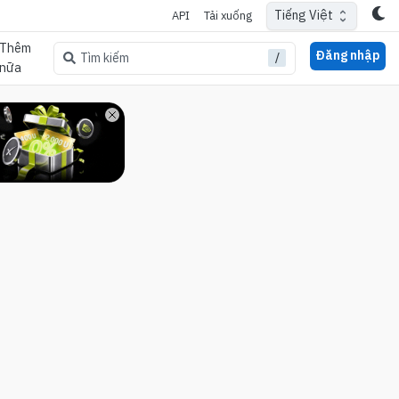
Tiếng Việt
API
Tải xuống
Thêm
Đăng nhập
/
Tìm kiếm
nữa