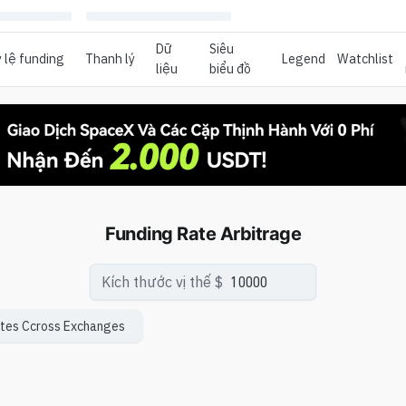
Dữ
Siêu
 lệ funding
Thanh lý
Legend
Watchlist
liệu
biểu đồ
Funding Rate Arbitrage
Kích thước vị thế $
ates Ccross Exchanges