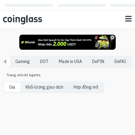
nts
Gaming
DOT
Made in USA
DePIN
DeFAI
Trang chủ
›
AI Agents
Giá
Khối lượng giao dịch
Hợp đồng mở