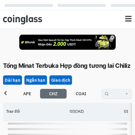
Tổng Minat Terbuka Hợp đồng tương lai Chiliz
Dài hạn
Ngắn hạn
Giao dịch
DX
APE
CHZ
COAI
GRVT
Trao đổi
OI(CHZ)
OI