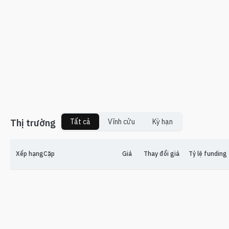
Thị trường
Tất cả
Vĩnh cửu
Kỳ hạn
Xếp hạng
Cặp
Giá
Thay đổi giá
Tỷ lệ funding