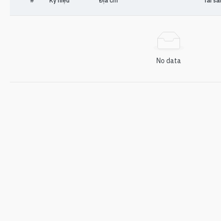
#
Ký hiệu
Địa chỉ
Tài sả
No data