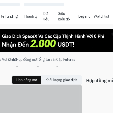
Dữ
Siêu
 lệ funding
Thanh lý
Legend
Watchlist
liệu
biểu đồ
s Vol (24h)
Hợp đồng mở
Tổng tài sản
Cặp Futures
-
-
-
Hợp đồng mở
Khối lượng giao dịch
Hợp đồng m