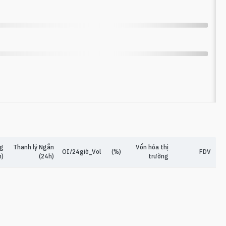
ng
Thanh lý Ngắn
Vốn hóa thị
OI/24giờ_Vol
(%)
FDV
h)
(24h)
trường