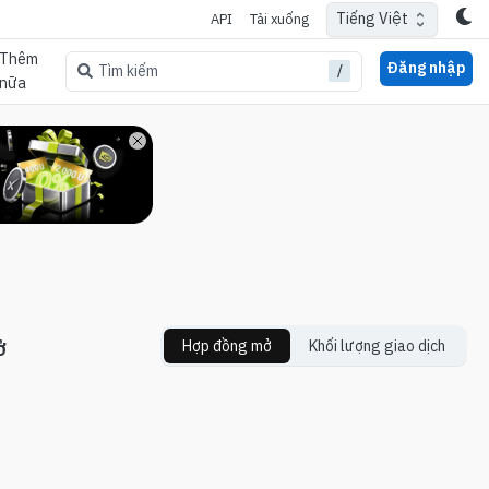
Tiếng Việt
API
Tải xuống
Thêm
Đăng nhập
/
Tìm kiếm
nữa
ở
Hợp đồng mở
Khối lượng giao dịch