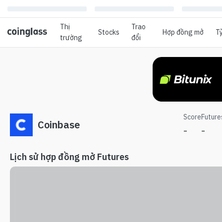
Thị
Trao
Stocks
Hợp đồng mở
Tỷ
trường
đổi
Score
Future
Coinbase
-
-
Lịch sử hợp đồng mở Futures