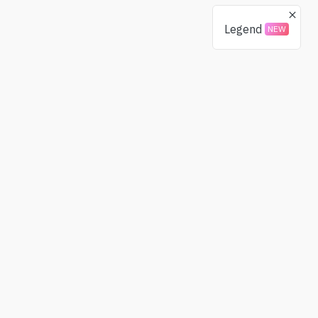
Legend
NEW
Quyên góp
Cộng đồng
BTC
X(Twitter)
ETH
Telegram
USDT