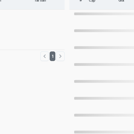
n
Tài sản
#
Cặp
Giá
1