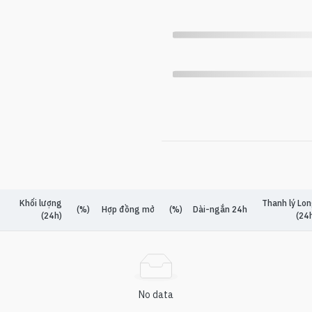
Khối lượng
Thanh lý Lo
(%)
Hợp đồng mở
(%)
Dài-ngắn 24h
(24h)
(24
No data