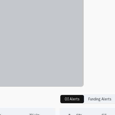
OI Alerts
Funding Alerts