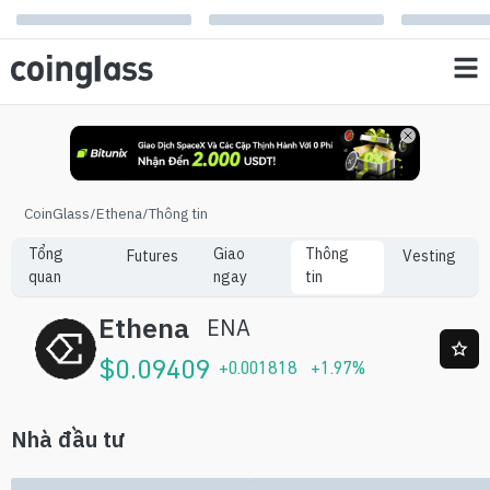
CoinGlass
/
Ethena
/
Thông tin
Tổng
Giao
Thông
Futures
Vesting
quan
ngay
tin
Ethena
ENA
$
0.09409
+
0.001818
+
1.97
%
Nhà đầu tư