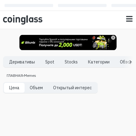
Деривативы
Spot
Stocks
Категории
Обзор р
ГЛАВНАЯ
›
Memes
Цена
Объем
Oткрытый интерес