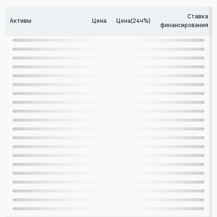
Ставка
Активы
Цена
Цена(24ч%)
финансирования