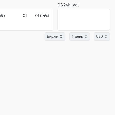
OI/24h_Vol
ч%)
OI
OI (1ч%)
Биржи
1 день
USD