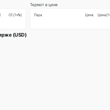
Теряют в цене
I
OI (1ч%)
Пара
Цена
Цена(1
ирже (USD)