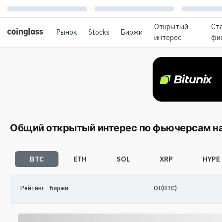
Oткрытый
Ст
Рынок
Stocks
Биржи
интерес
фи
Общий открытый интерес по фьючерсам на 
BTC
ETH
SOL
XRP
HYPE
Рейтинг
Биржи
OI(BTC)