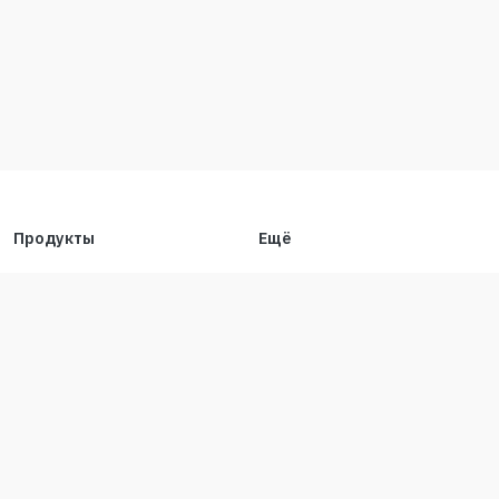
Продукты
Ещё
Stocks
Учебный центр
Legend
Оповещения
APP
Настройки cookie
API
Графики