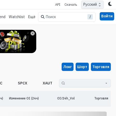
Русский
API
Скачать
Войти
/
Поиск
end
Watchlist
Ещё
Лонг
Шорт
Торговля
EC
SPCX
XAUT
SKHYNIX
SP500
ч)
Изменение OI (24ч)
OI/24h_Vol
Торговля