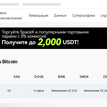
авка
Ликвидация
Данные
Суперграфики
Leg
нансирования
Bitcoin
XAU
DOGE
BNB
SNDK
Z
OI
Ставка
Изменение OI (1ч)
Изменение OI (4