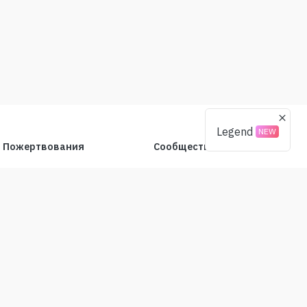
Legend
NEW
Пожертвования
Сообщество
BTC
X(Twitter)
ETH
Telegram
USDT