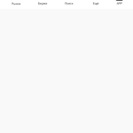
Биржи
Поиск
Ещё
APP
Рынок
О нас
Продукты
О нас
Stocks
Свяжитесь с нами
Legend
Отказ от ответственности
APP
Условия использования
API
Политика конфиденциальности
Графики
Ещё
Пожертвования
Учебный центр
BTC
Оповещения
ETH
Настройки cookie
USDT
Сообщество