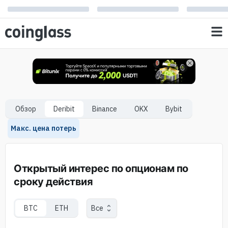
Обзор
Deribit
Binance
OKX
Bybit
Макс. цена потерь
Открытый интерес по опционам по
сроку действия
BTC
ETH
Все