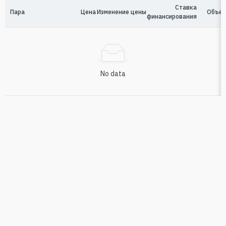
Ставка
Пара
Цена
Изменение цены
Объем
финансирования
No data