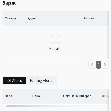
бирж
Символ
Адрес
Активы
No data
1
OI Alerts
Funding Alerts
Пара
Цена
Oткрытый интерес
OI (5