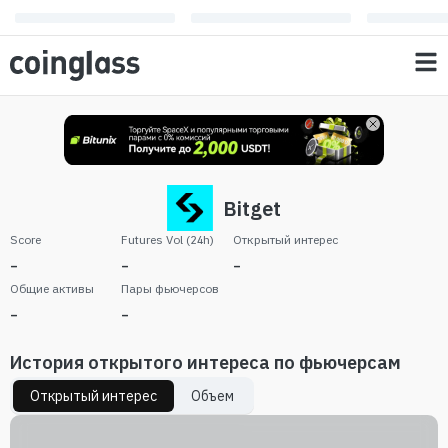
Bitget
Score
Futures Vol (24h)
Oткрытый интерес
-
-
-
Общие активы
Пары фьючерсов
-
-
История открытого интереса по фьючерсам
Oткрытый интерес
Объем