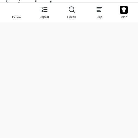
Биржи
Поиск
Ещё
APP
Рынок
О нас
Продукты
О нас
Stocks
Свяжитесь с нами
Legend
Отказ от ответственности
APP
Условия использования
API
Политика конфиденциальности
Графики
Ещё
Пожертвования
Учебный центр
BTC
Оповещения
ETH
Настройки cookie
USDT