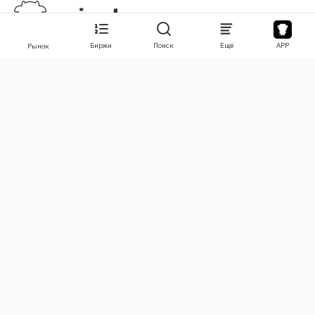
Биржи
Поиск
Ещё
APP
Рынок
О нас
Продукты
О нас
Stocks
Свяжитесь с нами
Legend
Отказ от ответственности
APP
Условия использования
API
Политика конфиденциальности
Графики
Ещё
Пожертвования
Учебный центр
BTC
Оповещения
ETH