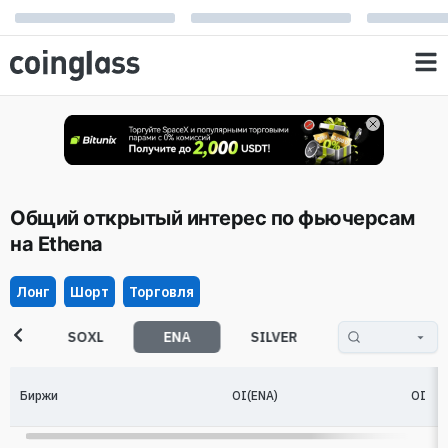
Общий открытый интерес по фьючерсам
на Ethena
Лонг
Шорт
Торговля
I
SOXL
ENA
SILVER
GOOGL
Биржи
OI(ENA)
OI