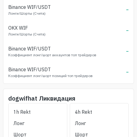
Binance
WIF
/USDT
-
Лонги/Шорты (Счета)
OKX
WIF
-
Лонги/Шорты (Счета)
Binance
WIF
/USDT
-
Коэффициент лонг/шорт аккаунтов топ трейдеров
Binance
WIF
/USDT
-
Коэффициент лонг/шорт позиций топ трейдеров
dogwifhat
Ликвидация
1h Rekt
4h Rekt
Лонг
Лонг
Шорт
Шорт