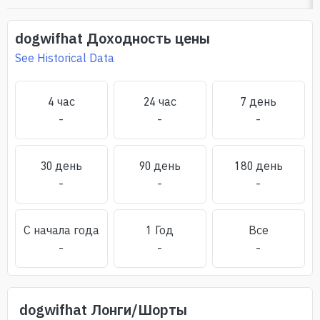
dogwifhat
Доходность цены
See Historical Data
4 час
24 час
7 день
-
-
-
30 день
90 день
180 день
-
-
-
С начала года
1 Год
Все
-
-
-
dogwifhat
Лонги/Шорты