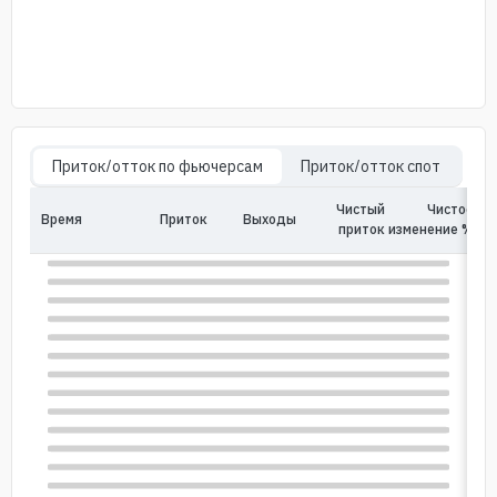
Приток/отток по фьючерсам
Приток/отток спот
Чистый
Чистое
Время
Приток
Bыходы
In
приток
изменение %