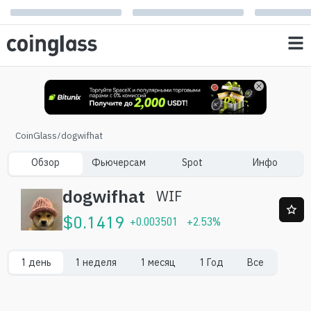
CoinGlass
/
dogwifhat
Обзор
Фьючерсам
Spot
Инфо
dogwifhat
WIF
$
0.1419
+
0.003501
+
2.53
%
1 день
1 неделя
1 месяц
1 Год
Все