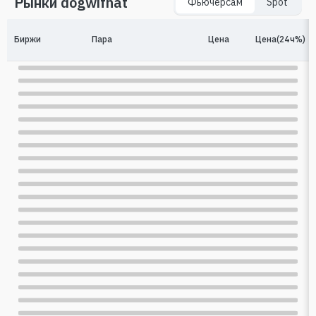
Рынки dogwifhat
Фьючерсам
Spot
Биржи
Пара
Цена
Цена(24ч%)