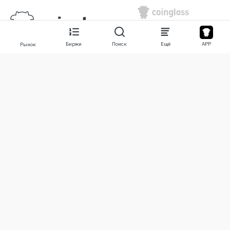
Биржи
Поиск
Ещё
APP
Рынок
О нас
Продукты
О нас
Stocks
Свяжитесь с нами
Legend
Отказ от ответственности
APP
Условия использования
API
Политика конфиденциальности
Графики
Ещё
Пожертвования
Учебный центр
BTC
Оповещения
ETH