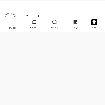
Биржи
Поиск
Ещё
APP
Рынок
О нас
Продукты
О нас
Stocks
Свяжитесь с нами
Legend
Отказ от ответственности
APP
Условия использования
API
Политика конфиденциальности
Графики
Ещё
Пожертвования
Учебный центр
BTC