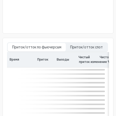
Приток/отток по фьючерсам
Приток/отток спот
Чистый
Чистое
Время
Приток
Bыходы
In
приток
изменение %