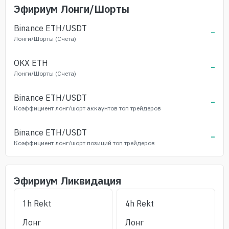
Эфириум
Лонги/Шорты
Binance
ETH
/USDT
-
Лонги/Шорты (Счета)
OKX
ETH
-
Лонги/Шорты (Счета)
Binance
ETH
/USDT
-
Коэффициент лонг/шорт аккаунтов топ трейдеров
Binance
ETH
/USDT
-
Коэффициент лонг/шорт позиций топ трейдеров
Эфириум
Ликвидация
1h Rekt
4h Rekt
Лонг
Лонг