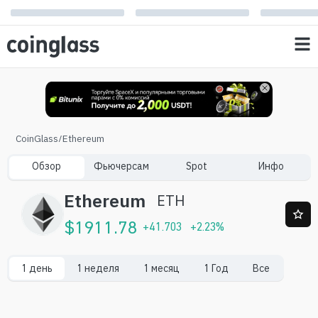
CoinGlass
/
Ethereum
Обзор
Фьючерсам
Spot
Инфо
Ethereum
ETH
$
1911.78
+
41.703
+
2.23
%
1 день
1 неделя
1 месяц
1 Год
Все