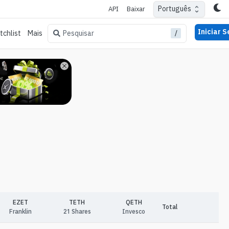
Português
API
Baixar
Iniciar 
/
Pesquisar
chlist
Mais
EZET
TETH
QETH
Total
Franklin
21 Shares
Invesco