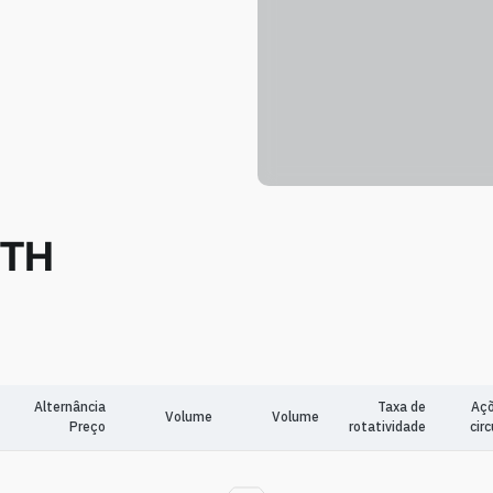
ETH
Alternância
Taxa de
Aç
Volume
Volume
Preço
rotatividade
cir