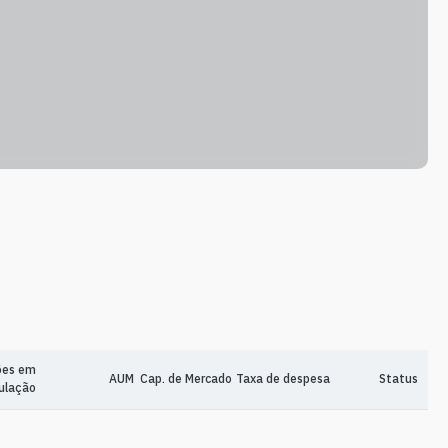
ões em
AUM
Cap. de Mercado
Taxa de despesa
Status
culação