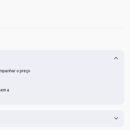
mpanhar o preço 
em a 