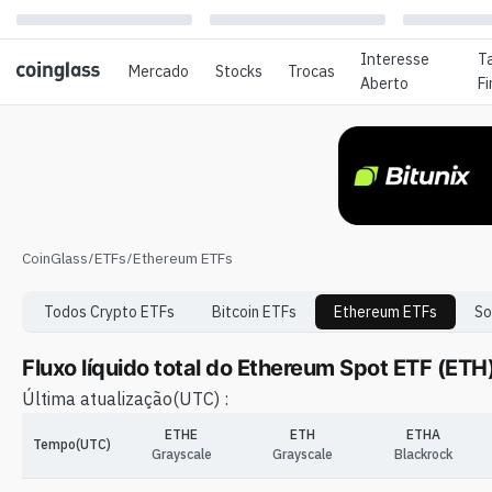
Interesse
T
Mercado
Stocks
Trocas
Aberto
F
CoinGlass
/
ETFs
/
Ethereum ETFs
Todos Crypto ETFs
Bitcoin
ETFs
Ethereum
ETFs
So
Fluxo líquido total do Ethereum Spot ETF (ETH
Última atualização
(UTC) :
ETHE
ETH
ETHA
Tempo(UTC)
Grayscale
Grayscale
Blackrock