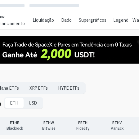
axa
Liquidação
Dado
Supergráficos
Legend
Wat
inanciamento
lana
ETFs
XRP
ETFs
HYPE
ETFs
)
ETH
USD
ETHB
ETHW
FETH
ETHV
Blackrock
Bitwise
Fidelity
VanEck