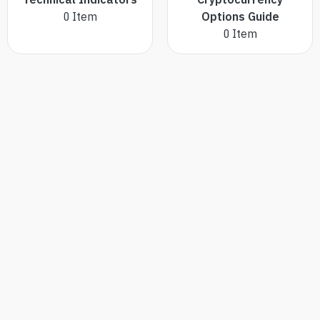
0
Item
Options Guide
0
Item