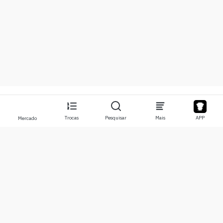
Trocas
Pesquisar
Mais
APP
Mercado
Sobre
Produtos
Sobre Nós
Stocks
Contate-nos
Legend
Isenção de responsabilidade
APP