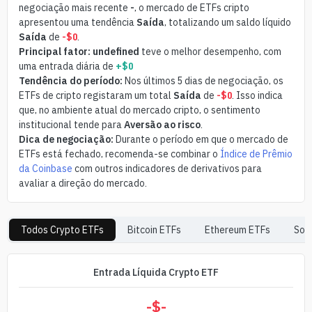
negociação mais recente
-
, o mercado de ETFs cripto
apresentou uma tendência
Saída
, totalizando um saldo líquido
Saída
de
-$0
.
Principal fator:
undefined
teve o melhor desempenho, com
uma entrada diária de
+$0
Tendência do período:
Nos últimos 5 dias de negociação, os
ETFs de cripto registaram um total
Saída
de
-$0
. Isso indica
que, no ambiente atual do mercado cripto, o sentimento
institucional tende para
Aversão ao risco
.
Dica de negociação:
Durante o período em que o mercado de
ETFs está fechado, recomenda-se combinar o
Índice de Prêmio
da Coinbase
com outros indicadores de derivativos para
avaliar a direção do mercado.
Todos Crypto ETFs
Bitcoin
ETFs
Ethereum
ETFs
Sol
Entrada Líquida Crypto ETF
-$
-