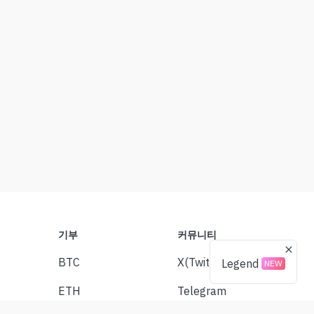
기부
커뮤니티
BTC
X(Twitter)
Legend
NEW
ETH
Telegram