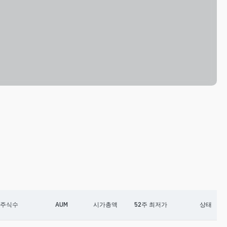
주식수
AUM
시가총액
52주 최저가
상태