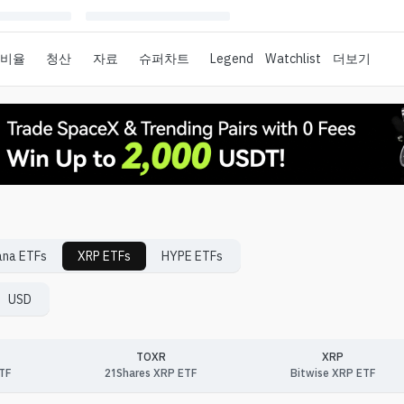
 비율
청산
자료
슈퍼차트
Legend
Watchlist
더보기
ana
ETFs
XRP
ETFs
HYPE
ETFs
USD
TOXR
XRP
ETF
21Shares XRP ETF
Bitwise XRP ETF