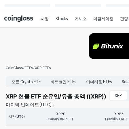
시장
Stocks
거래소
미결제약정
펀딩
CoinGlass
/
ETFs
/
XRP ETFs
모든 Crypto ETF
비트코인
ETFs
이더리움
ETFs
Sol
XRP 현물 ETF 순유입/유출 총액 ((XRP))
XRP
마지막 업데이트
(UTC) :
XRPC
XRPZ
시간(UTC)
Canary XRP ETF
Franklin XRP 