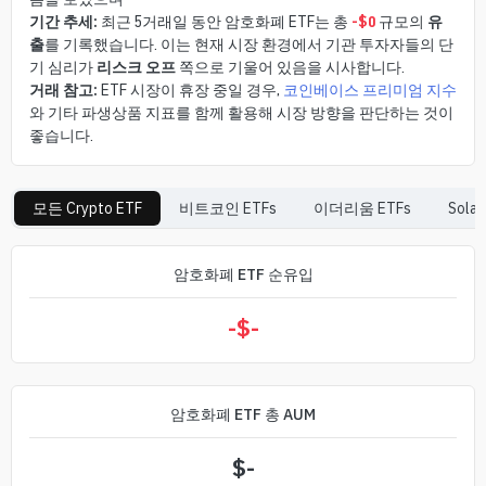
기간 추세:
최근 5거래일 동안 암호화폐 ETF는 총
-$0
규모의
유
출
를 기록했습니다. 이는 현재 시장 환경에서 기관 투자자들의 단
기 심리가
리스크 오프
쪽으로 기울어 있음을 시사합니다.
거래 참고:
ETF 시장이 휴장 중일 경우,
코인베이스 프리미엄 지수
와 기타 파생상품 지표를 함께 활용해 시장 방향을 판단하는 것이
좋습니다.
모든 Crypto ETF
비트코인
ETFs
이더리움
ETFs
Sola
암호화폐 ETF 순유입
-$
-
암호화폐 ETF 총 AUM
$
-