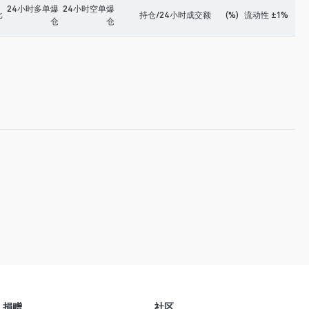
24小时多单爆
24小时空单爆
比
持仓/24小时成交额
(%)
流动性 ±1%
仓
仓
捐赠
社区