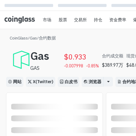
市场
股票
交易所
持仓
资金费率
CoinGlass
/
Gas
/
合约数据
Gas
$
0.933
合约成交额
现货
$
389.97万
$
48
-0.007998
-0.85
%
GAS
网站
X(Twitter)
白皮书
浏览器
合约地