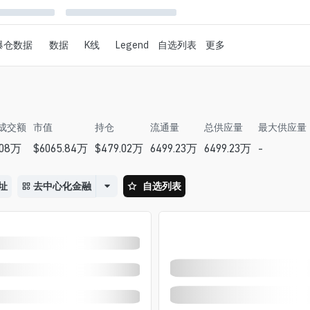
爆仓数据
数据
K线
Legend
自选列表
更多
成交额
市值
持仓
流通量
总供应量
最大供应量
.08万
$
6065.84万
$
479.02万
6499.23万
6499.23万
-
址
去中心化金融
自选列表