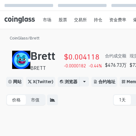
市场
股票
交易所
持仓
资金费率
CoinGlass
/
Brett
Brett
$
0.004118
合约成交额
现
$
476.73万
$
7
-0.0000182
-0.44
%
BRETT
网站
X(Twitter)
浏览器
合约地址
Mem
价格
市值
1天