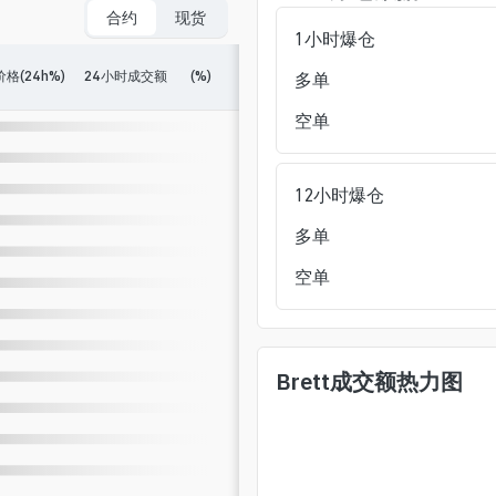
合约
现货
1小时爆仓
价格(24h%)
24小时成交额
(%)
持仓
(%)
24小时多空比
24
多单
空单
12小时爆仓
多单
空单
Brett
成交额热力图