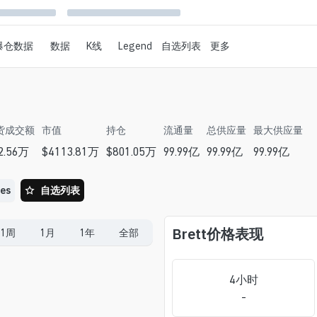
爆仓数据
数据
K线
Legend
自选列表
更多
货成交额
市值
持仓
流通量
总供应量
最大供应量
2.56万
$
4113.81万
$
801.05万
99.99亿
99.99亿
99.99亿
es
自选列表
Brett
价格表现
1周
1月
1年
全部
4小时
-