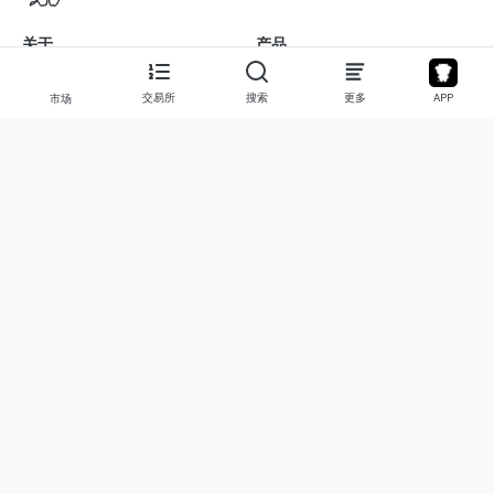
关于
产品
关于我们
股票
交易所
搜索
更多
APP
市场
联系我们
Legend
免责声明
APP
使用条款
API
隐私政策
图表
更多
捐赠
学习中心
BTC
警报
ETH
Cookie 偏好设置
USDT
社区