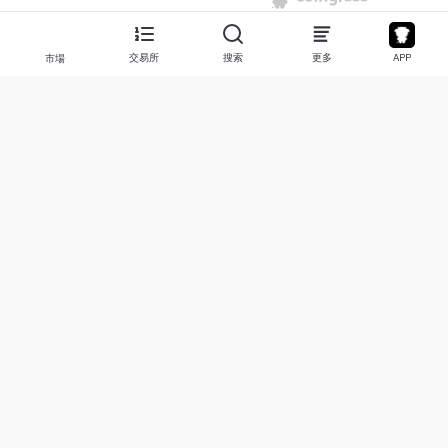
交易所
搜索
更多
APP
市場
關於
產品
關於我們
股票
聯繫我們
Legend
免責聲明
APP
使用條款
API
隱私政策
圖表
更多
捐贈
學習中心
BTC