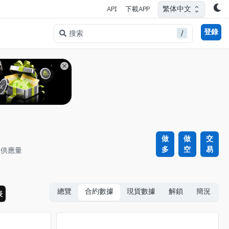
繁体中文
API
下載APP
登錄
/
搜索
做
做
交
多
空
易
大供應量
總覽
合約數據
現貨數據
解鎖
簡況
表