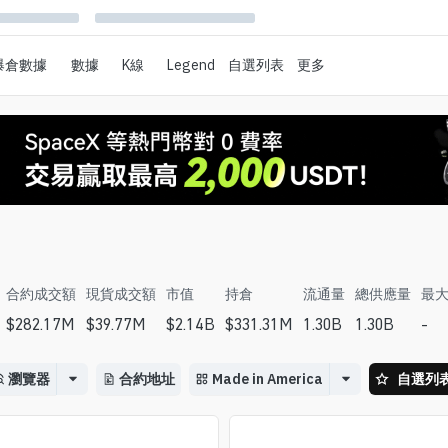
爆倉數據
數據
K線
Legend
自選列表
更多
合約成交額
現貨成交額
市值
持倉
流通量
總供應量
最
$
282.17M
$
39.77M
$
2.14B
$
331.31M
1.30B
1.30B
-
瀏覽器
合約地址
Made in America
自選列