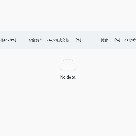
格(24h%)
資金費率
24小時成交額
(%)
持倉
(%)
24小
No data