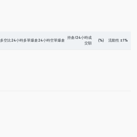
持倉/24小時成
時多空比
24小時多單爆倉
24小時空單爆倉
(%)
流動性 ±1%
交額