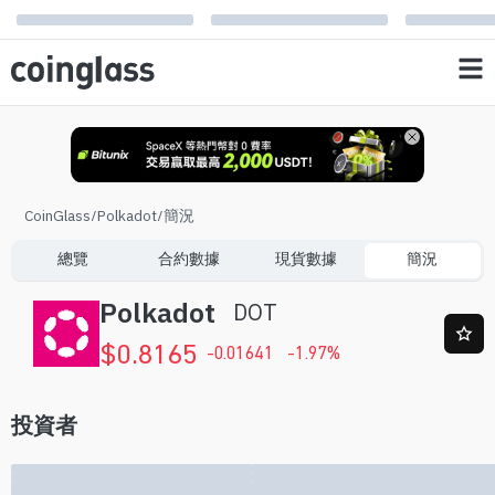
CoinGlass
/
Polkadot
/
簡況
總覽
合約數據
現貨數據
簡況
Polkadot
DOT
$
0.8165
-0.01641
-1.97
%
投資者