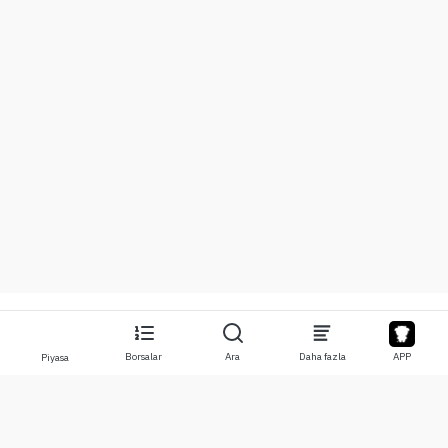
Borsalar
Ara
Daha fazla
APP
Piyasa
Hakkında
Ürünler