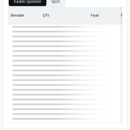
Vadeli İşlemler
Spot
Borsalar
Çift
Fiyat
Fiya