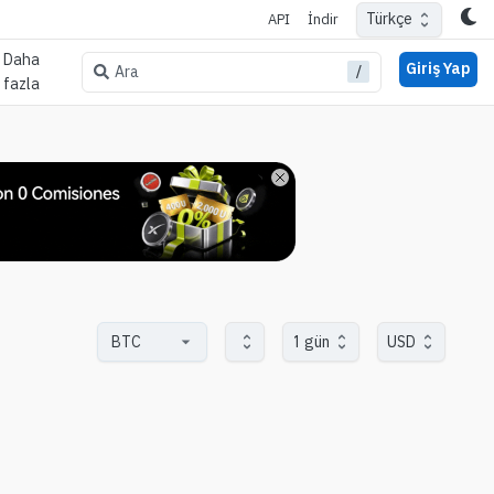
Türkçe
API
İndir
Daha
Giriş Yap
/
Ara
fazla
1 gün
USD