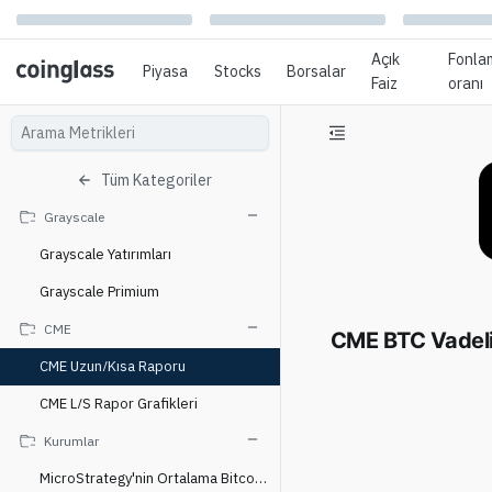
Açık
Fonla
Piyasa
Stocks
Borsalar
Faiz
oranı
Tüm Kategoriler
Grayscale
Grayscale Yatırımları
Grayscale Primium
CME
CME BTC Vadeli 
CME Uzun/Kısa Raporu
CME L/S Rapor Grafikleri
Kurumlar
MicroStrategy'nin Ortalama Bitcoin Maliyeti