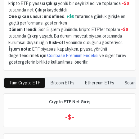
kripto ETF piyasası
Çıkışı
yönlü bir seyir izledi ve toplamda
-$0
tutarında net
Çıkışı
kaydedildi.
Öne çıkan unsur:
undefined
,
+$0
tutarında günlük girişle en
güçlü performansı gösterirken
Dönem trendi:
Son 5 işlem gününde, kripto ETF’ler toplam
-$0
tutarında
Çıkışı
yaşadı. Bu durum, mevcut piyasa ortamında
kurumsal duyarlılığın
Risk-off
yönünde olduğunu gösteriyor.
İşlem notu:
ETF piyasası kapalıyken, piyasa yönünü
değerlendirmek için
Coinbase Premium Endeksi
ve diğer türev
göstergelerin birlikte kullanılması önerilir.
Tüm Crypto ETF
Bitcoin
ETFs
Ethereum
ETFs
Solana
Crypto ETF Net Giriş
-$
-