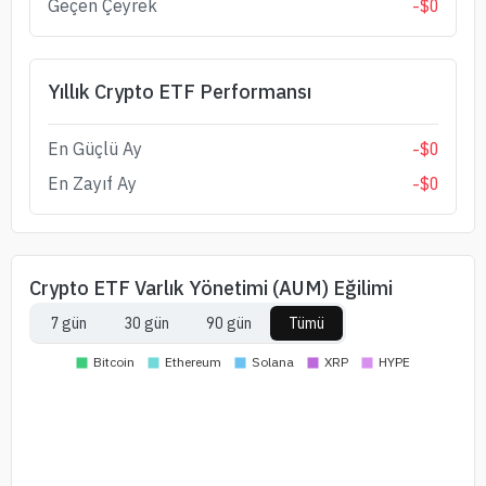
Geçen Çeyrek
-
$
0
Yıllık Crypto ETF Performansı
En Güçlü Ay
-
$
0
En Zayıf Ay
-
$
0
Crypto ETF Varlık Yönetimi (AUM) Eğilimi
7 gün
30 gün
90 gün
Tümü