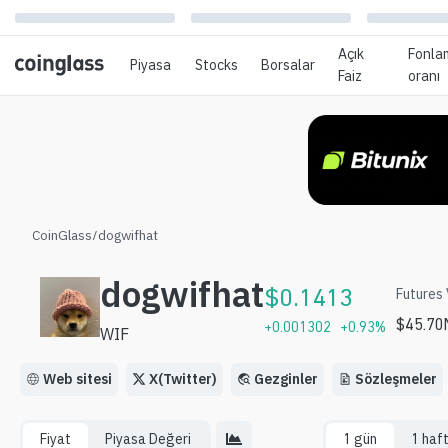
Açık
Fonla
Piyasa
Stocks
Borsalar
Faiz
oranı
CoinGlass
/
dogwifhat
dogwifhat
$
0.1413
Futures 
$
45.7
+
0.001302
+
0.93
%
WIF
Web sitesi
X(Twitter)
Gezginler
Sözleşmeler
Fiyat
Piyasa Değeri
1 gün
1 haf