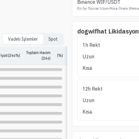
Binance
WIF
/USDT
En İyi Tüccar Uzun/Kısa Oranı (Hesa
dogwifhat
Likidasyon
Vadeli İşlemler
Spot
1h Rekt
Toplam Hacim
Fiyat(24s%)
(%)
Açık Faiz
(%)
24s Uzun/Kısa
Uzun
(24s)
Kısa
12h Rekt
Uzun
Kısa