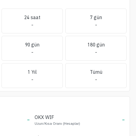
24 saat
7 gün
-
-
90 gün
180 gün
-
-
1 Yıl
Tümü
-
-
-
OKX
WIF
-
Uzun/Kısa Oranı (Hesaplar)