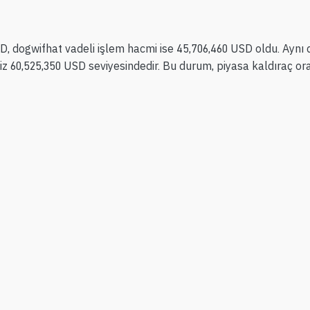
SD, dogwifhat vadeli işlem hacmi ise 45,706,460 USD oldu. Ayn
faiz 60,525,350 USD seviyesindedir. Bu durum, piyasa kaldıraç