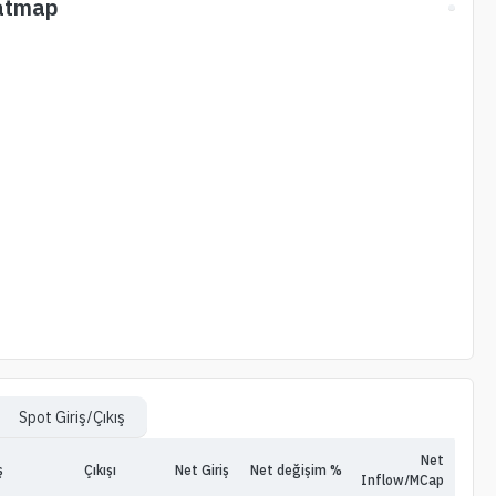
atmap
Spot Giriş/Çıkış
Net
ş
Çıkışı
Net Giriş
Net değişim %
Inflow/MCap