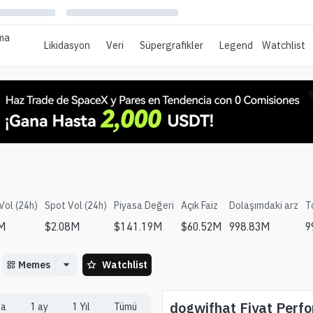
ma
Likidasyon
Veri
Süpergrafikler
Legend
Watchlist
Vol (24h)
Spot Vol (24h)
Piyasa Değeri
Açık Faiz
Dolaşımdaki arz
T
0M
$
2.08M
$
141.19M
$
60.52M
998.83M
9
Memes
Watchlist
dogwifhat
Fiyat Perf
ta
1 ay
1 Yıl
Tümü