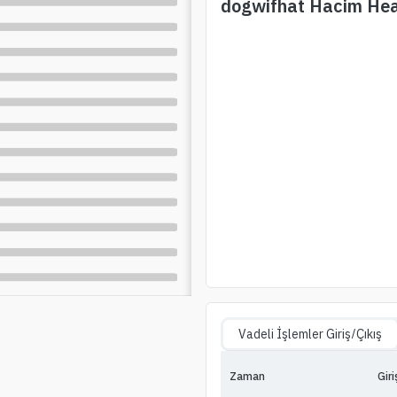
dogwifhat
Hacim He
Vadeli İşlemler Giriş/Çıkış
Zaman
Giri