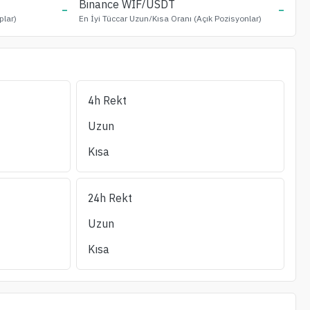
-
Binance
WIF
/USDT
-
plar)
En İyi Tüccar Uzun/Kısa Oranı (Açık Pozisyonlar)
4h Rekt
Uzun Likidasyon
Kısa Likidasyon
OI/24S_Vol
(%)
Likidite ±1%
Uzun
(24s)
(24s)
Kısa
24h Rekt
Uzun
Kısa