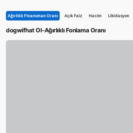
Ağırlıklı Finansman Oranı
Açık Faiz
Hacim
Likidasyon
dogwifhat OI-Ağırlıklı Fonlama Oranı