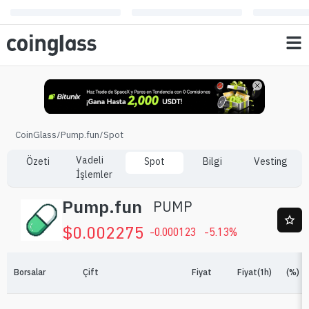
CoinGlass
/
Pump.fun
/
Spot
Vadeli
Özeti
Spot
Bilgi
Vesting
İşlemler
Pump.fun
PUMP
$
0.002275
-0.000123
-5.13
%
Borsalar
Çift
Fiyat
Fiyat(1h)
(%)