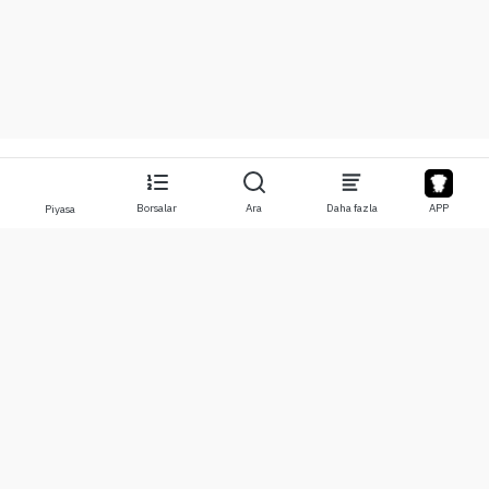
Borsalar
Ara
Daha fazla
APP
Piyasa
Hakkında
Ürünler
Hakkımızda
Stocks
Bize Ulaşın
Legend
Sorumluluk Reddi
APP
Kullanım Koşulları
API