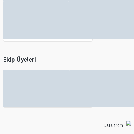
Yatırımcı bilgisi bulunamadı
Ekip Üyeleri
Ekip bilgisi mevcut değil
Data from :