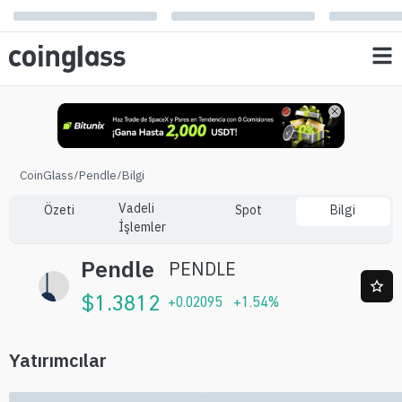
CoinGlass
/
Pendle
/
Bilgi
Vadeli
Özeti
Spot
Bilgi
İşlemler
Pendle
PENDLE
$
1.3812
+
0.02095
+
1.54
%
Yatırımcılar