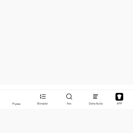
Borsalar
Ara
Daha fazla
APP
Piyasa
Hakkında
Ürünler