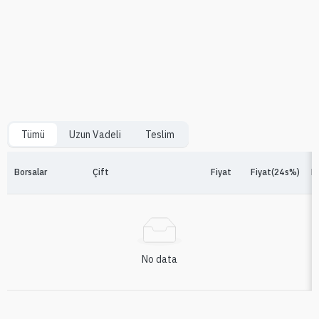
Tümü
Uzun Vadeli
Teslim
Borsalar
Çift
Fiyat
Fiyat(24s%)
F
No data