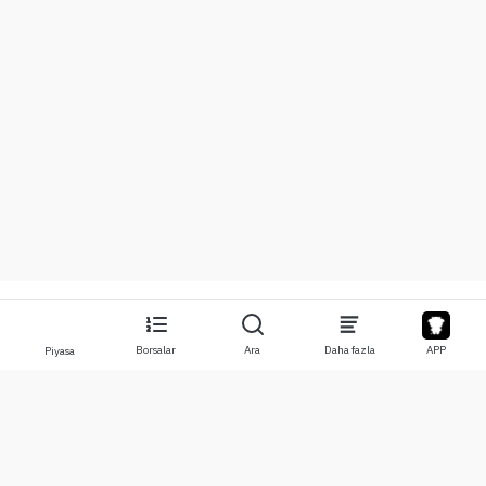
Borsalar
Ara
Daha fazla
APP
Piyasa
Hakkında
Ürünler
Hakkımızda
Stocks