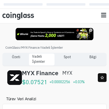
CoinGlass
/
MYX Finance
/
Vadeli İşlemler
Vadeli
Özeti
Spot
Bilgi
İşlemler
MYX Finance
MYX
$
0.07521
+
0.00002256
+
0.03
%
Türev Veri Analizi