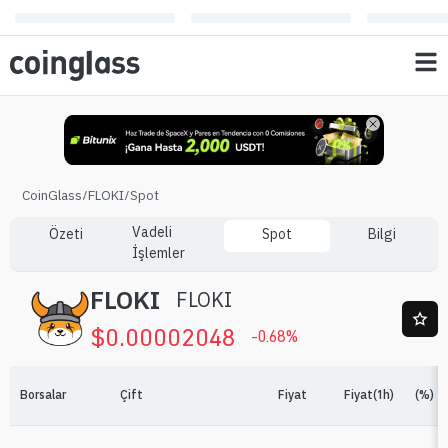
CoinGlass
/
FLOKI
/
Spot
Vadeli
Özeti
Spot
Bilgi
İşlemler
FLOKI
FLOKI
$
0.00002048
-0.68
%
Borsalar
Çift
Fiyat
Fiyat(1h)
(%)