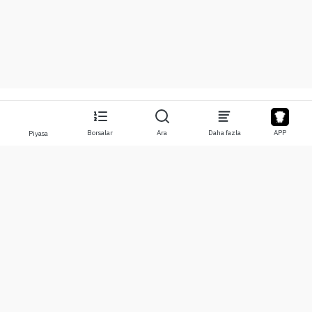
Borsalar
Ara
Daha fazla
APP
Piyasa
Hakkında
Ürünler
Hakkımızda
Stocks
Bize Ulaşın
Legend
Sorumluluk Reddi
APP
Kullanım Koşulları
API