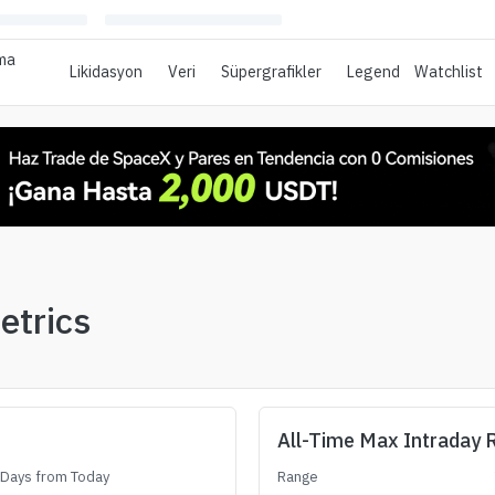
ma
Likidasyon
Veri
Süpergrafikler
Legend
Watchlist
etrics
All-Time Max Intraday 
Days from Today
Range