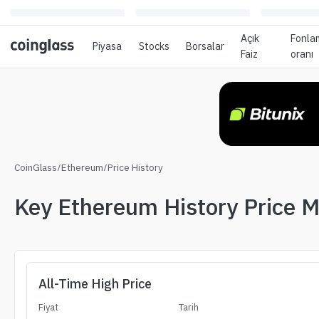
Açık
Fonla
Piyasa
Stocks
Borsalar
Faiz
oranı
CoinGlass
/
Ethereum
/
Price History
Key Ethereum History Price M
All-Time High Price
Fiyat
Tarih