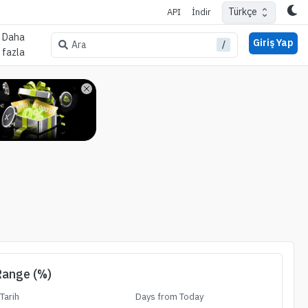
Türkçe
API
İndir
Daha
Giriş Yap
/
Ara
fazla
Range (%)
Tarih
Days from Today