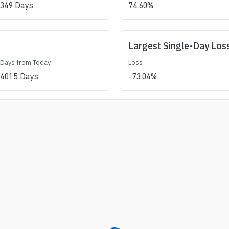
349
Days
74.60
%
Largest Single-Day Los
Days from Today
Loss
4015
Days
-73.04
%