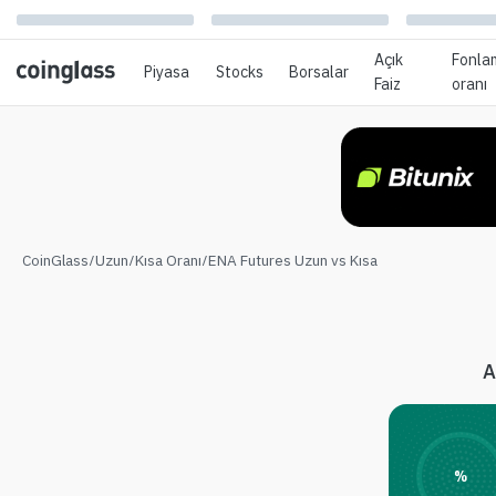
Açık
Fonla
Piyasa
Stocks
Borsalar
Faiz
oranı
CoinGlass
/
Uzun/Kısa Oranı
/
ENA Futures Uzun vs Kısa
A
%