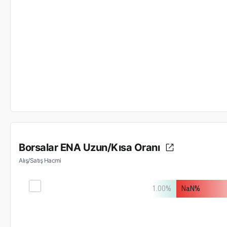
Borsalar ENA Uzun/Kısa Oranı
Alış/Satış Hacmi
1.00
%
NaN
%