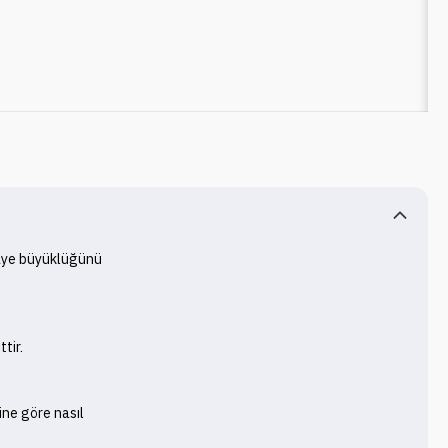
maye büyüklüğünü 
ir.

ne göre nasıl 