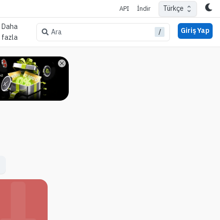
Türkçe
API
İndir
Daha
Giriş Yap
/
Ara
fazla