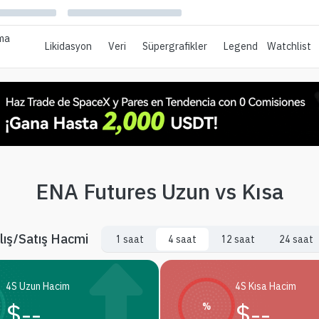
ma
Likidasyon
Veri
Süpergrafikler
Legend
Watchlist
ENA Futures Uzun vs Kısa
lış/Satış Hacmi
1 saat
4 saat
12 saat
24 saat
4S Uzun Hacim
4S Kısa Hacim
$
--
$
--
%