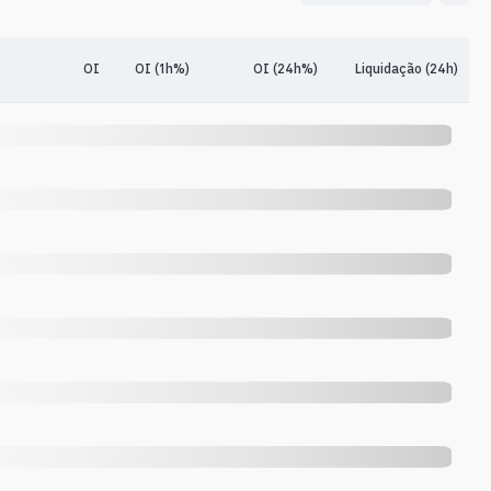
OI
OI (1h%)
OI (24h%)
Liquidação (24h)