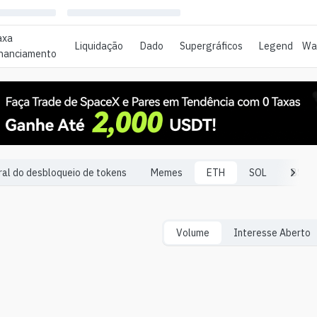
axa
Liquidação
Dado
Supergráficos
Legend
Wat
inanciamento
ral do desbloqueio de tokens
Memes
ETH
SOL
BSC
Volume
Interesse Aberto