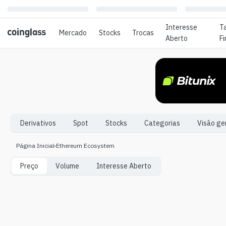
Interesse
T
Mercado
Stocks
Trocas
Aberto
F
Derivativos
Spot
Stocks
Categorias
Visão ge
Página Inicial
›
Ethereum Ecosystem
Preço
Volume
Interesse Aberto