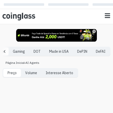
nts
Gaming
DOT
Made in USA
DePIN
DeFAI
Página Inicial
›
AI Agents
Preço
Volume
Interesse Aberto