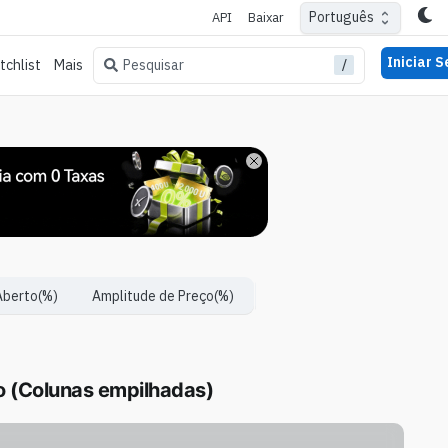
Português
API
Baixar
Iniciar 
/
Pesquisar
chlist
Mais
Aberto
(%)
Amplitude de Preço
(%)
 (Colunas empilhadas)