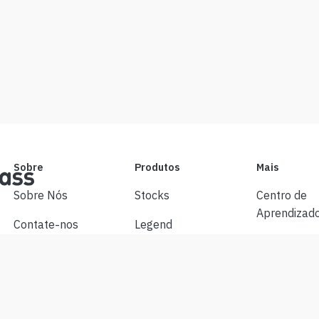
Sobre
Produtos
Mais
Sobre Nós
Stocks
Centro de
Aprendizad
Contate-nos
Legend
Alertas
Isenção de
APP
responsabilidade
Preferência
API
cookies
Termos de Uso
Gráfico