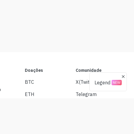
Doações
Comunidade
BTC
X(Twitter)
Legend
NEW
o
ETH
Telegram
USDT
s de