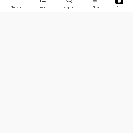
Trocas
Pesquisar
Mais
APP
Mercado
Sobre
Produtos
Sobre Nós
Stocks
Contate-nos
Legend
Isenção de responsabilidade
APP
Termos de Uso
API
Política de Privacidade
Gráfico
Mais
Doações
Centro de Aprendizado
BTC
Alertas
ETH