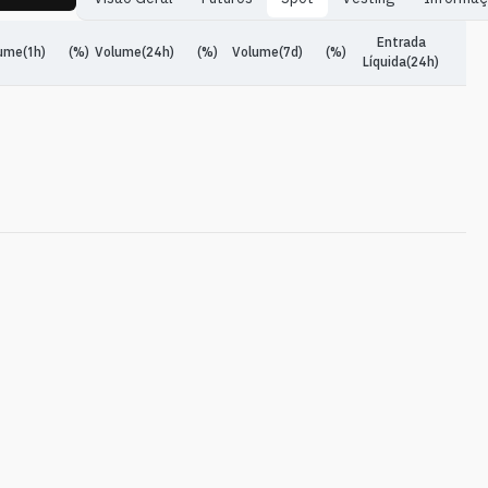
Entrada
ume(1h)
(%)
Volume(24h)
(%)
Volume(7d)
(%)
Líquida(24h)