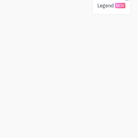
Legend
NEW
Doações
Comunidade
BTC
X(Twitter)
ETH
Telegram
USDT