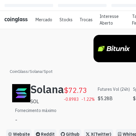
Interesse
T
Mercado
Stocks
Trocas
Aberto
F
CoinGlass
/
Solana
/
Spot
Solana
$
72.73
Futures Vol (24h)
S
$
5.28B
$
-0.8983
-1.22
%
SOL
Fornecimento máximo
-
Website
Reddit
Github
X(Twitter)
White