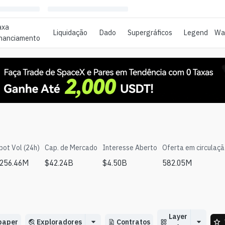
axa
Liquidação
Dado
Supergráficos
Legend
Wat
inanciamento
pot Vol (24h)
Cap. de Mercado
Interesse Aberto
Oferta em circulaç
256.46M
$
42.24B
$
4.50B
582.05M
Layer
paper
Exploradores
Contratos