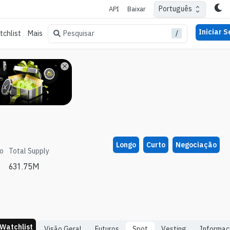
Português
API
Baixar
Iniciar 
/
Pesquisar
chlist
Mais
Longo
Curto
Negociação
ão
Total Supply
631.75M
Watchlist
Visão Geral
Futuros
Spot
Vesting
Informaç