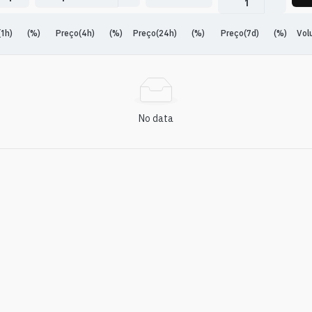
1
1h)
(%)
Preço(4h)
(%)
Preço(24h)
(%)
Preço(7d)
(%)
Vol
No data