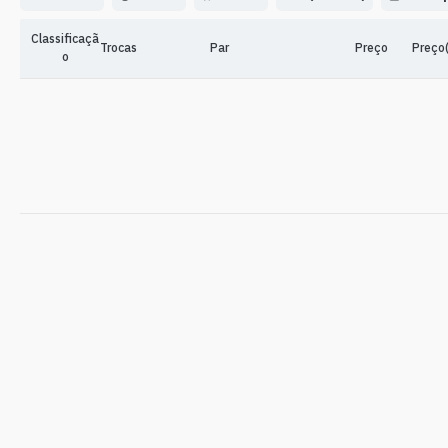
Classificaçã
Trocas
Par
Preço
Preço(
o