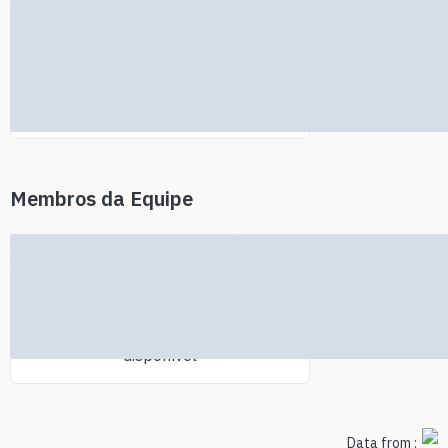
Nenhuma informação de
investidores encontrada
Membros da Equipe
Nenhuma informação da equipe
disponível
Data from :