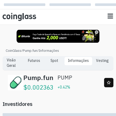
CoinGlass
/
Pump.fun
/
Informações
Visão
Futuros
Spot
Informações
Vesting
Geral
Pump.fun
PUMP
$
0.002363
+
0.42
%
Investidores