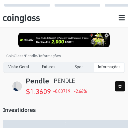
CoinGlass
/
Pendle
/
Informações
Visão Geral
Futuros
Spot
Informações
Pendle
PENDLE
$
1.3609
-0.03719
-2.66
%
Investidores