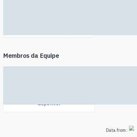
Nenhuma informação de
investidores encontrada
Membros da Equipe
Nenhuma informação da equipe
disponível
Data from :