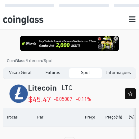
CoinGlass
/
Litecoin
/
Spot
Visão Geral
Futuros
Spot
Informações
Litecoin
LTC
$
45.47
-0.05007
-0.11
%
Trocas
Par
Preço
Preço(1h)
(%)