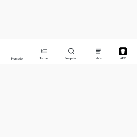
Trocas
Pesquisar
Mais
APP
Mercado
Sobre
Produtos
Sobre Nós
Stocks
Contate-nos
Legend
Isenção de responsabilidade
APP
Termos de Uso
API