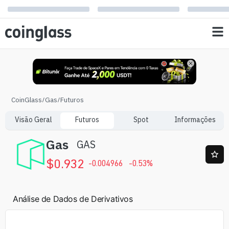
CoinGlass
/
Gas
/
Futuros
Visão Geral
Futuros
Spot
Informações
Gas
GAS
$
0.932
-0.004966
-0.53
%
Análise de Dados de Derivativos