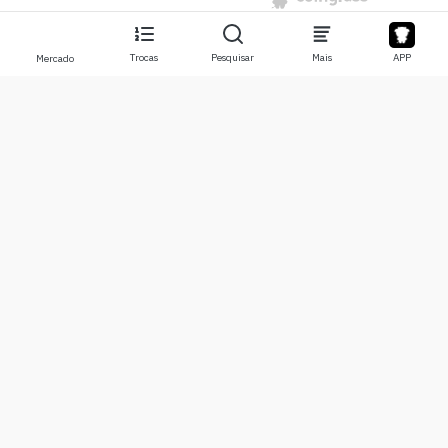
Trocas
Pesquisar
Mais
APP
Mercado
Sobre
Produtos
Sobre Nós
Stocks
Contate-nos
Legend
Isenção de responsabilidade
APP
Termos de Uso
API
Política de Privacidade
Gráfico
Mais
Doações
Centro de Aprendizado
BTC