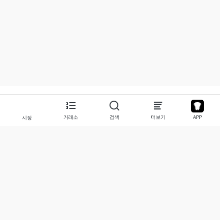
거래소
검색
더보기
APP
시장
소개
서비스
회사 소개
Stocks
문의하기
Legend
면책 조항
APP