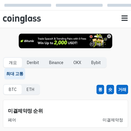
개요
Deribit
Binance
OKX
Bybit
최대 고통
BTC
ETH
롱
숏
거래
미결제약정 순위
페어
미결제약정