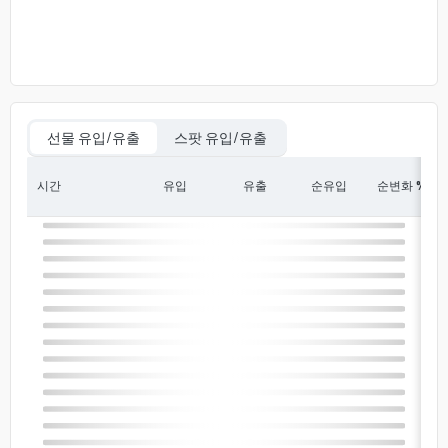
선물 유입/유출
스팟 유입/유출
시간
유입
유출
순유입
순변화 %
In